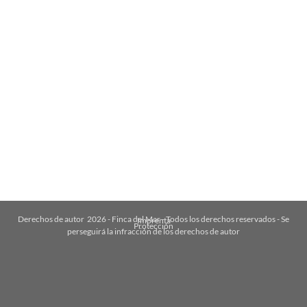
Derechos de autor
2026
- Finca del Mar - Todos los derechos reservados - Se
Imprenta
Protección
perseguirá la infracción de los derechos de autor