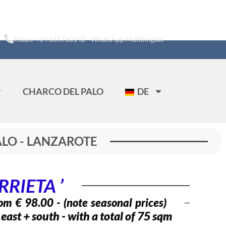
Klaus: +34 665760142 - WhatsApp Multilingual
CHARCO DEL PALO
DE
PALO - LANZAROTE
RRIETA ’
rom € 98.00 - (note seasonal prices)
east + south - with a total of 75 sqm