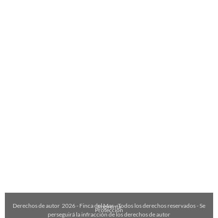
Derechos de autor
2026
- Finca del Mar - Todos los derechos reservados - Se
Imprenta
Protección
perseguirá la infracción de los derechos de autor