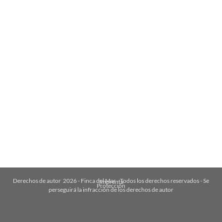
Derechos de autor
2026
- Finca del Mar - Todos los derechos reservados - Se
Imprenta
Protección
perseguirá la infracción de los derechos de autor