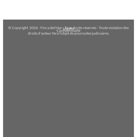
© Copyright
2026
- Finca del Mar - Tous droits réservés - Toute violation des
Légales
Confidentialité
droits d'auteur fera l'objet de poursuites judiciaires.