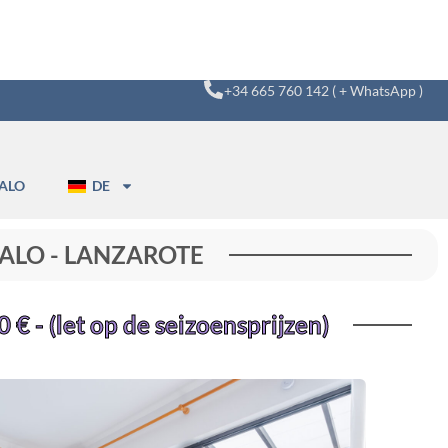
+34 665 760 142 ( + WhatsApp )
ALO
DE
 PALO - LANZAROTE
€ - (let op de seizoensprijzen)