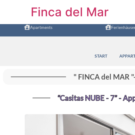
Finca del Mar
Apartments
Ferienhäuse
START
APPAR
" FINCA del MAR 
“Casitas NUBE - 7” - Ap