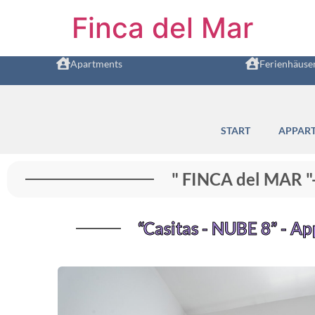
Finca del Mar
Apartments
Ferienhäuse
START
APPAR
" FINCA del MAR 
“Casitas - NUBE 8” - Ap