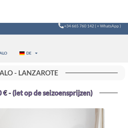
+34 665 760 142 ( + WhatsApp )
ALO
DE
 PALO - LANZAROTE
€ - (let op de seizoensprijzen)